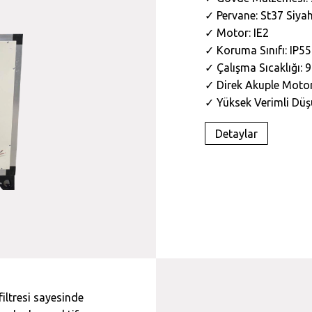
✓ Pervane: St37 Siya
✓ Motor: IE2
✓ Koruma Sınıfı: IP55
✓ Çalışma Sıcaklığı: 
✓ Direk Akuple Moto
✓ Yüksek Verimli Düşü
Detaylar
iltresi sayesinde