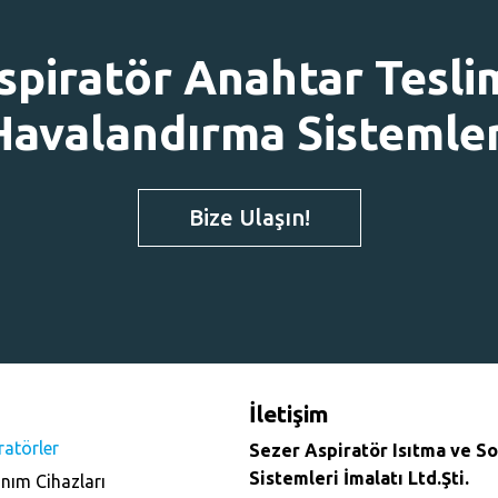
spiratör Anahtar Tesli
Havalandırma Sistemler
Bize Ulaşın!
İletişim
ratörler
Sezer Aspiratör Isıtma ve 
Sistemleri İmalatı Ltd.Şti.
anım Cihazları