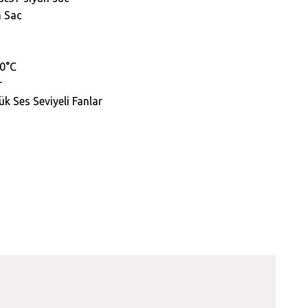
h Sac
90°C
r
k Ses Seviyeli Fanlar