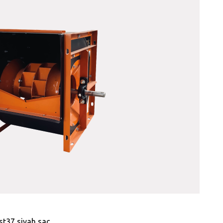
st37 siyah sac