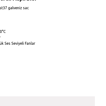
t37 galveniz sac
90°C
r
k Ses Seviyeli Fanlar