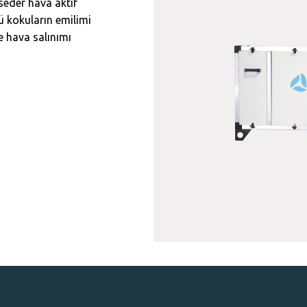
pseder hava aktif
 kokuların emilimi
e hava salınımı