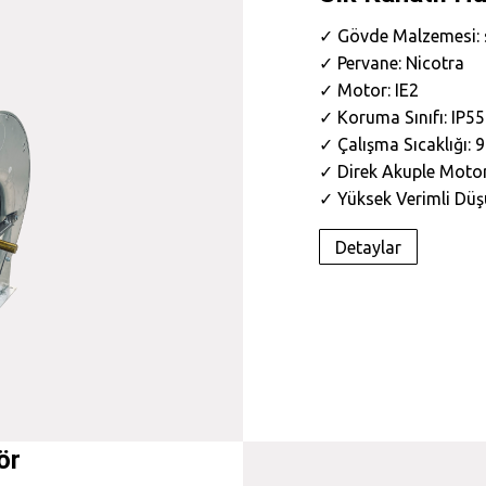
✓ Gövde Malzemesi: s
✓ Pervane: Nicotra
✓ Motor: IE2
✓ Koruma Sınıfı: IP55
✓ Çalışma Sıcaklığı: 
✓ Direk Akuple Moto
✓ Yüksek Verimli Düşü
Detaylar
ör