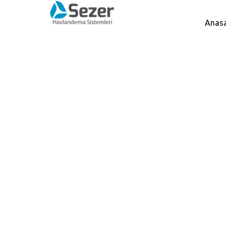
Anas
Kendinden Motorlu Yatay Atışlı Radyal