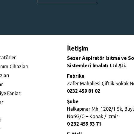
İletişim
ratörler
Sezer Aspiratör Isıtma ve 
Sistemleri İmalatı Ltd.Şti.
anım Cihazları
zları
Fabrika
Zafer Mahallesi Çiftlik Sokak N
ar
0232 459 81 02
ye Fanları
Şube
ar
Halkapınar Mh. 1202/1 Sk, Büyü
No:93/G – Konak / İzmir
ı
0 232 459 93 71
r