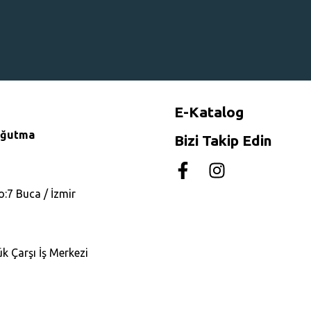
E-Katalog
Soğutma
Bizi Takip Edin
o:7 Buca / İzmir
k Çarşı İş Merkezi