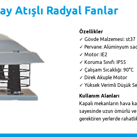
y Atışlı Radyal Fanlar
Özellikler
✓ Gövde Malzemesi: st37 
✓ Pervane: Alüminyum sa
✓ Motor: IE2
✓ Koruma Sınıfı: IP55
✓ Çalışam Sıcaklığı: 90°C
✓ Direk Akuple Motor
✓ Yüksek Verimli Düşük Ses
Kullanım Alanları
Kapalı mekanların hava kali
sayesinde uzun ömürlü ve 
gerektiren yerlerde rahatlıkl