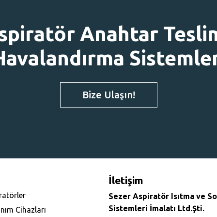
spiratör Anahtar Tesli
Havalandırma Sistemler
Bize Ulaşın!
İletişim
ratörler
Sezer Aspiratör Isıtma ve 
Sistemleri İmalatı Ltd.Şti.
anım Cihazları